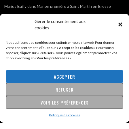
Marius Bailly
dans
Manon première à Saint Martin en Bresse
Jean Marc Gautheron
dans
Photos de l’Assemblée Générale du
Gérer le consentement aux
Club
cookies
Tony
dans
Photos de l’Assemblée Générale du Club
Nous utilisons des
cookies
pour optimiser notre site web. Pour donner
votre consentement, cliquez sur «
Accepter les cookies
». Pour vous y
opposer, cliquez sur «
Refuser
». Vous pouvez également paramétrer vos
Sébastien
dans
Cyclocross de Brochon (21)
choix avec l'onglet «
Voir les préférences
».
Breniaux
dans
Cyclocross de Brochon (21)
ACCEPTER
Anonyme
dans
Diététique Nutrition 71 – Cécile Guyon Robert
REFUSER
VOIR LES PRÉFÉRENCES
@2026 - SITE CRÉÉ PAR
SÉBASTIEN LANDRÉ
MENTIONS LÉGALES & POLITIQUE DE CONFIDENTIALITÉ
Politique de cookies