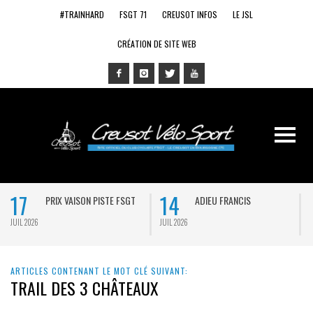
#TRAINHARD
FSGT 71
CREUSOT INFOS
LE JSL
CRÉATION DE SITE WEB
17
14
PRIX VAISON PISTE FSGT
ADIEU FRANCIS
JUIL 2026
JUIL 2026
J
ARTICLES CONTENANT LE MOT CLÉ SUIVANT:
TRAIL DES 3 CHÂTEAUX