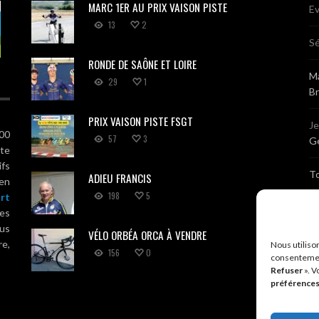
MARC 1ER AU PRIX VAISON PISTE
Ev
13
2
Sé
RONDE DE SAÔNE ET LOIRE
Ma
29
1
B
PRIX VAISON PISTE FSGT
J
100
57
3
Gé
ute
ifs
T
ADIEU FRANCIS
 en
198
5
rt
Sé
es
us
VÉLO ORBÉA ORCA À VENDRE
Br
re,
Nous utiliso
156
0
consentemen
Refuser
». V
A
préférence
R