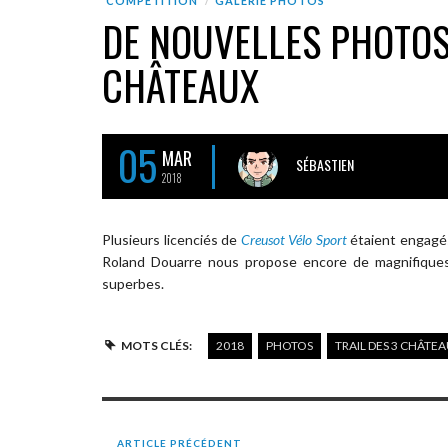
COMPÉTITION
GALERIE PHOTOS
DE NOUVELLES PHOTOS
CHÂTEAUX
05
MAR
SÉBASTIEN
2018
Plusieurs licenciés de
Creusot Vélo Sport
étaient engagés
Roland Douarre nous propose encore de magnifique
superbes.
MOTS CLÉS:
2018
PHOTOS
TRAIL DES 3 CHÂTE
ARTICLE PRÉCÉDENT