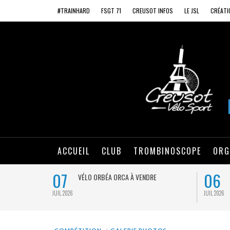
#TRAINHARD
FSGT 71
CREUSOT INFOS
LE JSL
CRÉATI
ACCUEIL
CLUB
TROMBINOSCOPE
ORG
07
06
VÉLO ORBÉA ORCA À VENDRE
JUIL 2026
JUIL 2026