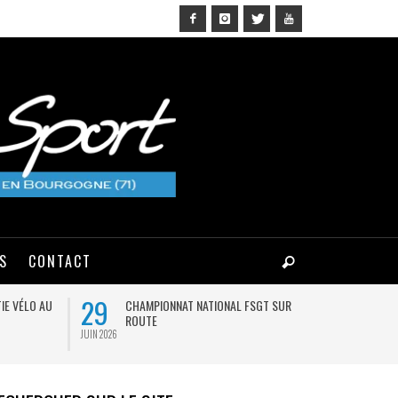
NS
CONTACT
29
03
IE VÉLO AU
CHAMPIONNAT NATIONAL FSGT SUR
MA
ROUTE
JUIN 2026
AOÛT 2026