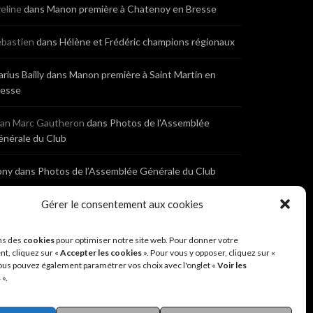
eline
dans
Manon première à Chatenoy en Bresse
bastien
dans
Hélène et Frédéric champions régionaux
rius Bailly
dans
Manon première à Saint Martin en
resse
ean Marc Gautheron
dans
Photos de l’Assemblée
nérale du Club
ony
dans
Photos de l’Assemblée Générale du Club
bastien
dans
Cyclocross de Brochon (21)
Gérer le consentement aux cookies
eniaux
dans
Cyclocross de Brochon (21)
ns des
cookies
pour optimiser notre site web. Pour donner votre
t, cliquez sur «
Accepter les cookies
». Pour vous y opposer, cliquez sur «
ous pouvez également paramétrer vos choix avec l'onglet «
Voir les
nonyme
dans
Diététique Nutrition 71 – Cécile Guyon
s
».
obert