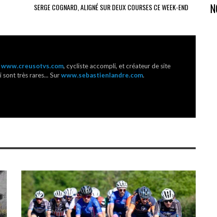
N
SERGE COGNARD, ALIGNÉ SUR DEUX COURSES CE WEEK-END
r
www.creusotvs.com
, cycliste accompli, et créateur de site
 sont très rares... Sur
www.sebastienlandre.com
.