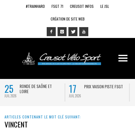
#TRAINHARD
FSGT 71
CREUSOT INFOS
LE JSL
CRÉATION DE SITE WEB
25
17
RONDE DE SAÔNE ET
PRIX VAISON PISTE FSGT
LOIRE
JUIL 2026
JUIL 2026
J
ARTICLES CONTENANT LE MOT CLÉ SUIVANT:
VINCENT