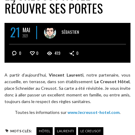
RÉOUVRE SES PORTES
21
MAI
SÉBASTIEN
2021
0
0
419
0
A partir d’aujourd’hui,
Vincent Laurenti
, notre partenaire, vous
accueille, en terrasse, dans son établissement
Le Creusot Hôtel
,
place Schneider au Creusot. Sa carte a été révisitée. Je vous invite
donc à aller passer un excellent moment en famille, ou entre amis,
toujours dans le respect des règles sanitaires.
Toutes les informations sur
www.lecreusot-hotel.com
.
MOTS CLÉS:
HÔTEL
LAURENTI
LE CREUSOT