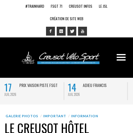
#TRAINHARD
FSGT 71
CREUSOT INFOS
LE JSL
CRÉATION DE SITE WEB
17
14
PRIX VAISON PISTE FSGT
ADIEU FRANCIS
JUIL 2026
JUIL 2026
J
GALERIE PHOTOS
IMPORTANT
INFORMATION
LE CREUSOT HÔTEL