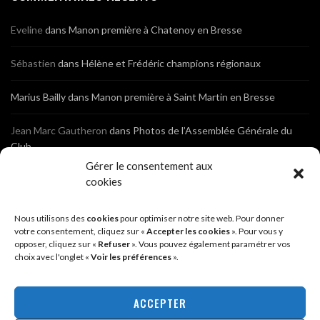
Eveline
dans
Manon première à Chatenoy en Bresse
Sébastien
dans
Hélène et Frédéric champions régionaux
Marius Bailly
dans
Manon première à Saint Martin en Bresse
Jean Marc Gautheron
dans
Photos de l’Assemblée Générale du
Club
Gérer le consentement aux
Tony
dans
Photos de l’Assemblée Générale du Club
cookies
Sébastien
dans
Cyclocross de Brochon (21)
Nous utilisons des
cookies
pour optimiser notre site web. Pour donner
votre consentement, cliquez sur «
Accepter les cookies
». Pour vous y
opposer, cliquez sur «
Refuser
». Vous pouvez également paramétrer vos
Breniaux
dans
Cyclocross de Brochon (21)
choix avec l'onglet «
Voir les préférences
».
Anonyme
dans
Diététique Nutrition 71 – Cécile Guyon Robert
ACCEPTER