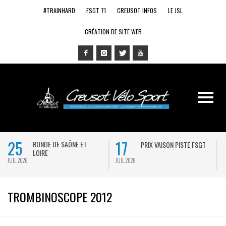
#TRAINHARD
FSGT 71
CREUSOT INFOS
LE JSL
CRÉATION DE SITE WEB
25
17
RONDE DE SAÔNE ET
PRIX VAISON PISTE FSGT
LOIRE
JUIL 2026
JUIL 2026
J
TROMBINOSCOPE 2012