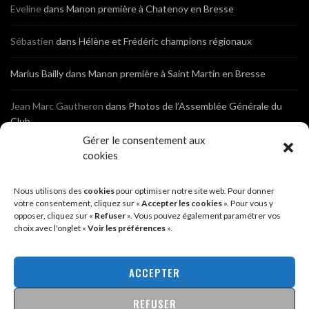
Eveline
dans
Manon première à Chatenoy en Bresse
Sébastien
dans
Hélène et Frédéric champions régionaux
Marius Bailly
dans
Manon première à Saint Martin en Bresse
Jean Marc Gautheron
dans
Photos de l’Assemblée Générale du
Club
Gérer le consentement aux
Tony
dans
Photos de l’Assemblée Générale du Club
cookies
Sébastien
dans
Cyclocross de Brochon (21)
Nous utilisons des
cookies
pour optimiser notre site web. Pour donner
votre consentement, cliquez sur «
Accepter les cookies
». Pour vous y
opposer, cliquez sur «
Refuser
». Vous pouvez également paramétrer vos
Breniaux
dans
Cyclocross de Brochon (21)
choix avec l'onglet «
Voir les préférences
».
Anonyme
dans
Diététique Nutrition 71 – Cécile Guyon Robert
ACCEPTER
REFUSER