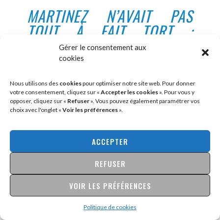
MARTINEZ N’AVAIT PAS
TOUT À FAIT TORT :
PÉRAUD A MIS DEUX ANS À
Gérer le consentement aux
S’ADAPTER ET IL LE
cookies
RECONNAÎT AUJOURD’HUI.
Nous utilisons des
cookies
pour optimiser notre site web. Pour donner
SON INTELLIGENCE ET SA
votre consentement, cliquez sur «
Accepter les cookies
». Pour vous y
FORCE, QUI FAISAIENT DE
opposer, cliquez sur «
Refuser
». Vous pouvez également paramétrer vos
choix avec l'onglet «
Voir les préférences
».
LUI UN LEADER NATUREL,
L’ONT BIEN AIDÉ. CHEZ
ACCEPTER
LOTTO, IL BRAQUE LA
VEDETTE LOCALE, LE
REFUSER
FLAMAND JÜRGEN VAN DEN
VOIR LES PRÉFÉRENCES
BROECK, QUI N’ADRESSE
PAS LA PAROLE À CELUI
Politique de cookies