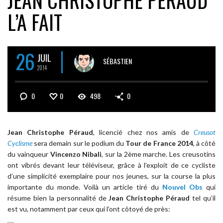
JEAN CHRISTOPHE PÉRAUD
L’A FAIT
26
JUIL
SÉBASTIEN
2014
0
0
498
0
Jean Christophe Péraud
, licencié chez nos amis de
Creusot
Cyclisme
sera demain sur le podium du
Tour de France 2014
, à côté
du vainqueur
Vincenzo Nibali
, sur la 2ème marche. Les creusotins
ont vibrés devant leur téléviseur, grâce à l’exploit de ce cycliste
d’une simplicité exemplaire pour nos jeunes, sur la course la plus
importante du monde. Voilà un article tiré du
Nouvel Obs
qui
résume bien la personnalité de
Jean Christophe Péraud
tel qu’il
est vu, notamment par ceux qui l’ont côtoyé de près: