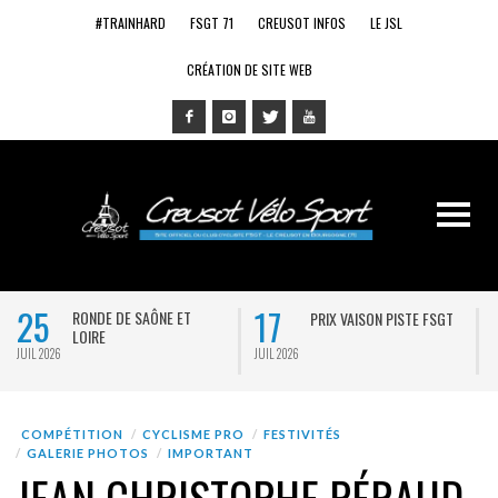
#TRAINHARD
FSGT 71
CREUSOT INFOS
LE JSL
CRÉATION DE SITE WEB
25
17
RONDE DE SAÔNE ET
PRIX VAISON PISTE FSGT
LOIRE
JUIL 2026
JUIL 2026
J
COMPÉTITION
CYCLISME PRO
FESTIVITÉS
GALERIE PHOTOS
IMPORTANT