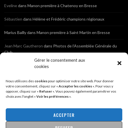
Eveline
dans
Manon première à Chatenoy en Bresse
Sébastien
dans
Hélène et Frédéric champions régionaux
Marius Bailly
dans
Manon première à Saint Martin en Bresse
Jean Marc Gautheron
dans
Photos de l’Assemblée Générale du
Club
Gérer le consentement aux
Tony
dans
Photos de l’Assemblée Générale du Club
cookies
Sébastien
dans
Cyclocross de Brochon (21)
Nous utilisons des
cookies
pour optimiser notre site web. Pour donner
votre consentement, cliquez sur «
Accepter les cookies
». Pour vous y
opposer, cliquez sur «
Refuser
». Vous pouvez également paramétrer vos
Breniaux
dans
Cyclocross de Brochon (21)
choix avec l'onglet «
Voir les préférences
».
Anonyme
dans
Diététique Nutrition 71 – Cécile Guyon Robert
ACCEPTER
REFUSER