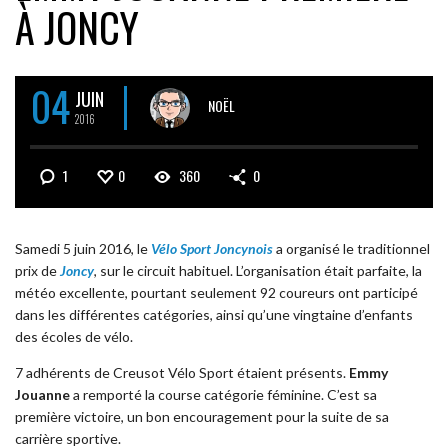
À JONCY
04
JUIN
NOËL
2016
1
0
360
0
Samedi 5 juin 2016, le
Vélo Sport Joncynois
a organisé le traditionnel
prix de
Joncy
, sur le circuit habituel. L’organisation était parfaite, la
météo excellente, pourtant seulement 92 coureurs ont participé
dans les différentes catégories, ainsi qu’une vingtaine d’enfants
des écoles de vélo.
7 adhérents de Creusot Vélo Sport étaient présents.
Emmy
Jouanne
a remporté la course catégorie féminine. C’est sa
première victoire, un bon encouragement pour la suite de sa
carrière sportive.