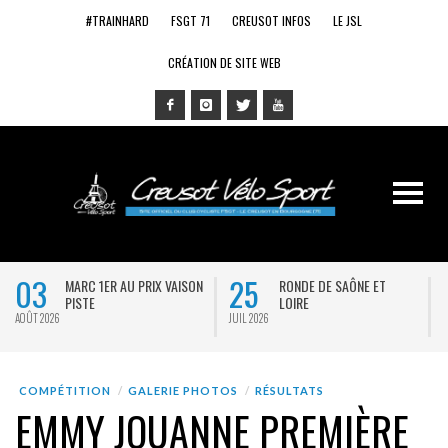
#TRAINHARD
FSGT 71
CREUSOT INFOS
LE JSL
CRÉATION DE SITE WEB
03
25
MARC 1ER AU PRIX VAISON
RONDE DE SAÔNE ET
PISTE
LOIRE
AOÛT 2026
JUIL 2026
J
COMPÉTITION
GALERIE PHOTOS
RÉSULTATS
EMMY JOUANNE PREMIÈRE