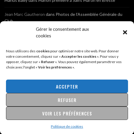
Marius Bailly
dans
Manon première à Saint Martin en Bresse
Jean Marc Gautheron
dans
Photos de l’Assemblée Générale du
Club
Gérer le consentement aux
Tony
dans
Photos de l’Assemblée Générale du Club
cookies
Sébastien
dans
Cyclocross de Brochon (21)
Nous utilisons des
cookies
pour optimiser notre site web. Pour donner
votre consentement, cliquez sur «
Accepter les cookies
». Pour vous y
opposer, cliquez sur «
Refuser
». Vous pouvez également paramétrer vos
Breniaux
dans
Cyclocross de Brochon (21)
choix avec l'onglet «
Voir les préférences
».
Anonyme
dans
Diététique Nutrition 71 – Cécile Guyon Robert
ACCEPTER
REFUSER
@2026 - SITE CRÉÉ PAR
SÉBASTIEN LANDRÉ
MENTIONS LÉGALES & POLITIQUE DE CONFIDENTIALITÉ
VOIR LES PRÉFÉRENCES
Politique de cookies