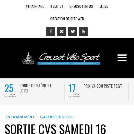
#TRAINHARD
FSGT 71
CREUSOT INFOS
LE JSL
CRÉATION DE SITE WEB
25
17
RONDE DE SAÔNE ET
PRIX VAISON PISTE FSGT
LOIRE
JUIL 2026
JUIL 2026
J
ENTRAÎNEMENT
GALERIE PHOTOS
SORTIE CVS SAMEDI 16