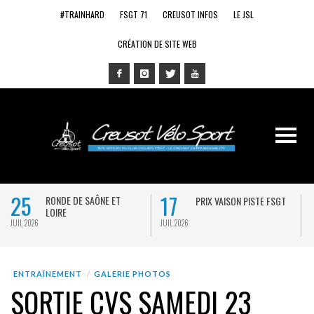
#TRAINHARD
FSGT 71
CREUSOT INFOS
LE JSL
CRÉATION DE SITE WEB
25
17
RONDE DE SAÔNE ET
PRIX VAISON PISTE FSGT
LOIRE
JUIL 2026
JUIL 2026
J
ENTRAÎNEMENT
GALERIE PHOTOS
SORTIE CVS SAMEDI 23