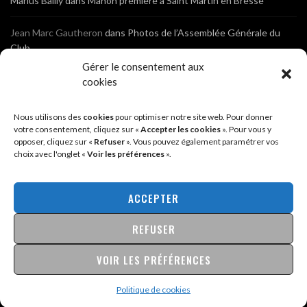
Marius Bailly
dans
Manon première à Saint Martin en Bresse
Jean Marc Gautheron
dans
Photos de l’Assemblée Générale du
Club
Gérer le consentement aux
Tony
dans
Photos de l’Assemblée Générale du Club
cookies
Sébastien
dans
Cyclocross de Brochon (21)
Nous utilisons des
cookies
pour optimiser notre site web. Pour donner
votre consentement, cliquez sur «
Accepter les cookies
». Pour vous y
opposer, cliquez sur «
Refuser
». Vous pouvez également paramétrer vos
Breniaux
dans
Cyclocross de Brochon (21)
choix avec l'onglet «
Voir les préférences
».
Anonyme
dans
Diététique Nutrition 71 – Cécile Guyon Robert
ACCEPTER
REFUSER
@2026 - SITE CRÉÉ PAR
SÉBASTIEN LANDRÉ
MENTIONS LÉGALES & POLITIQUE DE CONFIDENTIALITÉ
VOIR LES PRÉFÉRENCES
Politique de cookies