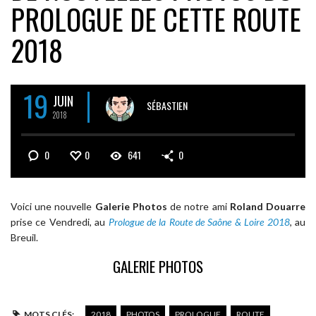
PROLOGUE DE CETTE ROUTE
2018
19
JUIN
SÉBASTIEN
2018
0
0
641
0
Voici une nouvelle
Galerie Photos
de notre ami
Roland Douarre
prise ce Vendredi, au
Prologue de la Route de Saône & Loire 2018
, au
Breuil.
GALERIE PHOTOS
MOTS CLÉS:
2018
PHOTOS
PROLOGUE
ROUTE