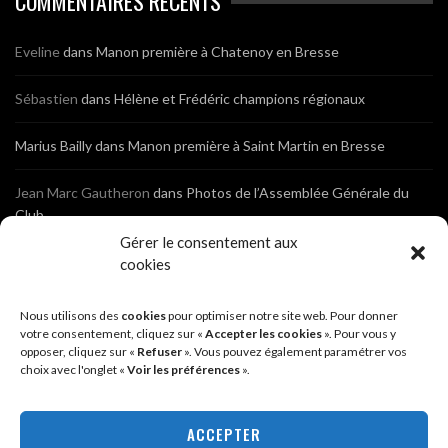
COMMENTAIRES RÉCENTS
Eveline
dans
Manon première à Chatenoy en Bresse
Sébastien
dans
Hélène et Frédéric champions régionaux
Marius Bailly
dans
Manon première à Saint Martin en Bresse
Jean Marc Gautheron
dans
Photos de l’Assemblée Générale du
Club
Gérer le consentement aux
Tony
dans
Photos de l’Assemblée Générale du Club
cookies
Sébastien
dans
Cyclocross de Brochon (21)
Nous utilisons des
cookies
pour optimiser notre site web. Pour donner
votre consentement, cliquez sur «
Accepter les cookies
». Pour vous y
opposer, cliquez sur «
Refuser
». Vous pouvez également paramétrer vos
Breniaux
dans
Cyclocross de Brochon (21)
choix avec l'onglet «
Voir les préférences
».
Anonyme
dans
Diététique Nutrition 71 – Cécile Guyon Robert
ACCEPTER