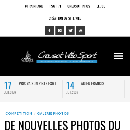
#TRAINHARD
FSGT 71
CREUSOT INFOS
LE JSL
CRÉATION DE SITE WEB
17
14
PRIX VAISON PISTE FSGT
ADIEU FRANCIS
JUIL 2026
JUIL 2026
J
COMPÉTITION
GALERIE PHOTOS
DE NOUVELLES PHOTOS DU