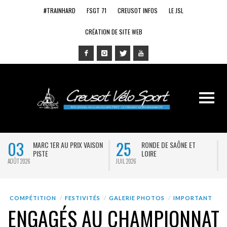
#TRAINHARD
FSGT 71
CREUSOT INFOS
LE JSL
CRÉATION DE SITE WEB
03
25
MARC 1ER AU PRIX VAISON
RONDE DE SAÔNE ET
PISTE
LOIRE
AOÛT 2026
JUIL 2026
J
COMPÉTITION
FESTIVITÉS
GALERIE PHOTOS
IMPORTANT
ENGAGÉS AU CHAMPIONNAT