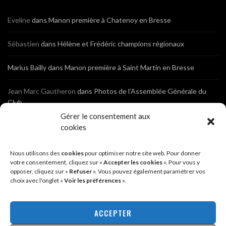
Eveline
dans
Manon première à Chatenoy en Bresse
Sébastien
dans
Hélène et Frédéric champions régionaux
Marius Bailly
dans
Manon première à Saint Martin en Bresse
Jean Marc Gautheron
dans
Photos de l’Assemblée Générale du
Club
Gérer le consentement aux
Tony
dans
Photos de l’Assemblée Générale du Club
cookies
Sébastien
dans
Cyclocross de Brochon (21)
Nous utilisons des
cookies
pour optimiser notre site web. Pour donner
votre consentement, cliquez sur «
Accepter les cookies
». Pour vous y
opposer, cliquez sur «
Refuser
». Vous pouvez également paramétrer vos
Breniaux
dans
Cyclocross de Brochon (21)
choix avec l'onglet «
Voir les préférences
».
Anonyme
dans
Diététique Nutrition 71 – Cécile Guyon Robert
ACCEPTER