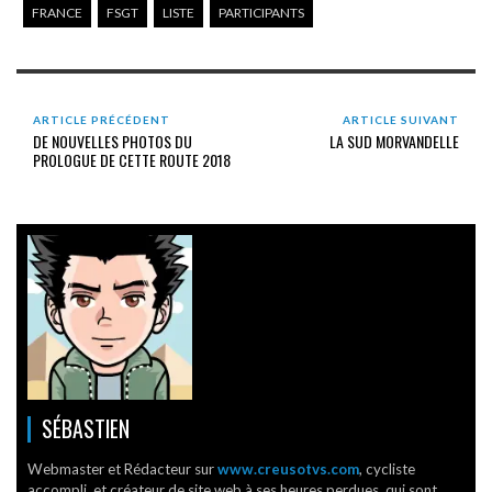
FRANCE
FSGT
LISTE
PARTICIPANTS
ARTICLE PRÉCÉDENT
ARTICLE SUIVANT
DE NOUVELLES PHOTOS DU
LA SUD MORVANDELLE
PROLOGUE DE CETTE ROUTE 2018
SÉBASTIEN
Webmaster et Rédacteur sur
www.creusotvs.com
, cycliste
accompli, et créateur de site web à ses heures perdues, qui sont