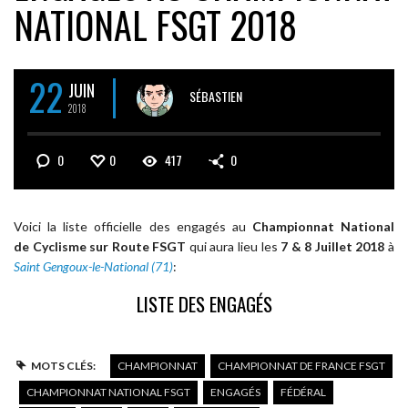
NATIONAL FSGT 2018
22
JUIN
SÉBASTIEN
2018
0
0
417
0
Voici la liste officielle des engagés au
Championnat National
de Cyclisme sur Route FSGT
qui aura lieu les
7 & 8 Juillet 2018
à
Saint Gengoux-le-National (71)
:
LISTE DES ENGAGÉS
MOTS CLÉS:
CHAMPIONNAT
CHAMPIONNAT DE FRANCE FSGT
CHAMPIONNAT NATIONAL FSGT
ENGAGÉS
FÉDÉRAL