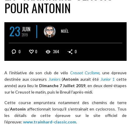
POUR ANTONIN
23
JUIN
NOËL
2019
0
0
364
0
A l’initiative de son club de vélo
Creusot Cyclisme
, une épreuve
destinée aux coureurs
Juniors
(
Antonin
aurait été
Junior 1
cette
année) aura lieu le
Dimanche 7 Juillet 2019
, en deux demi-étapes
sur le Creusot le matin, puis le Breuil l’après-midi.
Cette course empruntera notamment des chemins de terre
qu’
Antonin
affectionnait lorsqu’il s’entraînait en cyclocross. Tous
les détails de cette épreuve sur le site officiel de
l’épreuve:
www.trainhard-classic.com
.