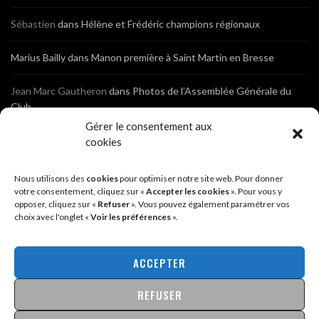
Sébastien
dans
Hélène et Frédéric champions régionaux
Marius Bailly
dans
Manon première à Saint Martin en Bresse
Jean Marc Gautheron
dans
Photos de l’Assemblée Générale du
Club
Gérer le consentement aux
Tony
dans
Photos de l’Assemblée Générale du Club
cookies
Sébastien
dans
Cyclocross de Brochon (21)
Nous utilisons des
cookies
pour optimiser notre site web. Pour donner
votre consentement, cliquez sur «
Accepter les cookies
». Pour vous y
opposer, cliquez sur «
Refuser
». Vous pouvez également paramétrer vos
Breniaux
dans
Cyclocross de Brochon (21)
choix avec l'onglet «
Voir les préférences
».
Anonyme
dans
Diététique Nutrition 71 – Cécile Guyon Robert
ACCEPTER
REFUSER
@2026 - SITE CRÉÉ PAR
SÉBASTIEN LANDRÉ