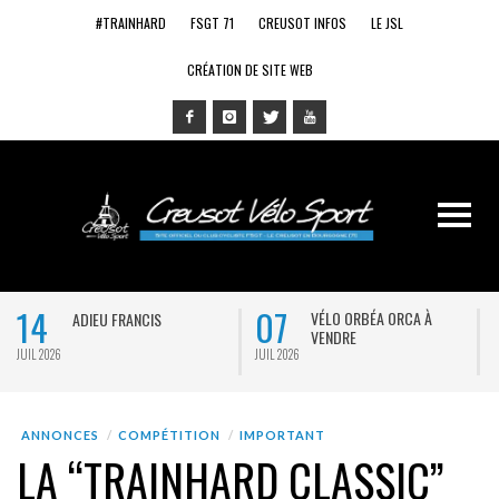
#TRAINHARD
FSGT 71
CREUSOT INFOS
LE JSL
CRÉATION DE SITE WEB
14
07
VÉLO ORBÉA ORCA À
ADIEU FRANCIS
VENDRE
JUIL 2026
JUIL 2026
J
ANNONCES
COMPÉTITION
IMPORTANT
LA “TRAINHARD CLASSIC”