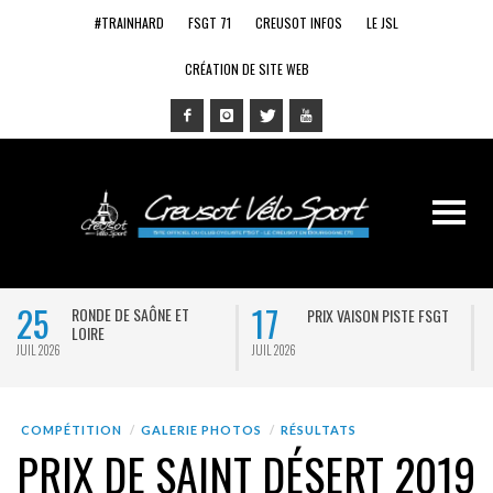
#TRAINHARD
FSGT 71
CREUSOT INFOS
LE JSL
CRÉATION DE SITE WEB
25
17
RONDE DE SAÔNE ET
PRIX VAISON PISTE FSGT
LOIRE
JUIL 2026
JUIL 2026
J
COMPÉTITION
GALERIE PHOTOS
RÉSULTATS
PRIX DE SAINT DÉSERT 2019