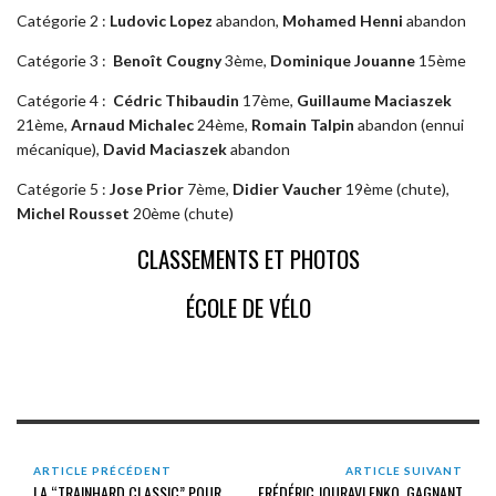
Catégorie 2 :
Ludovic Lopez
abandon,
Mohamed Henni
abandon
Catégorie 3 :
Benoît Cougny
3ème,
Dominique Jouanne
15ème
Catégorie 4 :
Cédric Thibaudin
17ème,
Guillaume Maciaszek
21ème,
Arnaud Michalec
24ème,
Romain Talpin
abandon (ennui
mécanique),
David Maciaszek
abandon
Catégorie 5 :
Jose Prior
7ème,
Didier Vaucher
19ème (chute),
Michel Rousset
20ème (chute)
CLASSEMENTS ET PHOTOS
ÉCOLE DE VÉLO
ARTICLE PRÉCÉDENT
ARTICLE SUIVANT
LA “TRAINHARD CLASSIC” POUR
FRÉDÉRIC JOURAVLENKO, GAGNANT