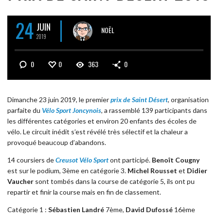
24
JUIN
NOËL
2019
0
0
363
0
Dimanche 23 juin 2019, le premier
prix de Saint Désert
, organisation
parfaite du
Vélo Sport Joncynois
, a rassemblé 139 participants dans
les différentes catégories et environ 20 enfants des écoles de
vélo. Le circuit inédit s’est révélé très sélectif et la chaleur a
provoqué beaucoup d’abandons.
14 coursiers de
Creusot Vélo Sport
ont participé.
Benoît Cougny
est sur le podium, 3ème en catégorie 3.
Michel Rousset
et
Didier
Vaucher
sont tombés dans la course de catégorie 5, ils ont pu
repartir et finir la course mais en fin de classement.
Catégorie 1 :
Sébastien Landré
7ème,
David Dufossé
16ème