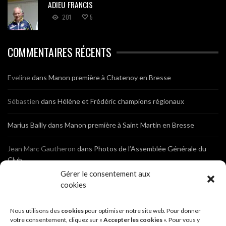
ADIEU FRANCIS
201
5
COMMENTAIRES RÉCENTS
Eveline
dans
Manon première à Chatenoy en Bresse
Sébastien
dans
Hélène et Frédéric champions régionaux
Marius Bailly
dans
Manon première à Saint Martin en Bresse
Jean Marc Gautheron
dans
Photos de l’Assemblée Générale du
Club
Gérer le consentement aux
Tony
dans
Photos de l’Assemblée Générale du Club
cookies
Sébastien
dans
Cyclocross de Brochon (21)
Nous utilisons des
cookies
pour optimiser notre site web. Pour donner
votre consentement, cliquez sur «
Accepter les cookies
». Pour vous y