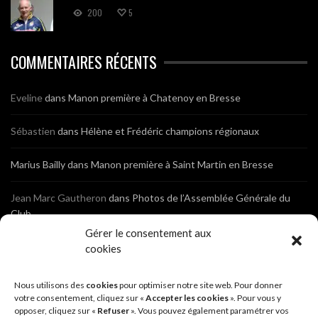
200
5
COMMENTAIRES RÉCENTS
Eveline
dans
Manon première à Chatenoy en Bresse
Sébastien
dans
Hélène et Frédéric champions régionaux
Marius Bailly
dans
Manon première à Saint Martin en Bresse
Jean Marc Gautheron
dans
Photos de l’Assemblée Générale du
Club
Gérer le consentement aux
Tony
dans
Photos de l’Assemblée Générale du Club
cookies
Sébastien
dans
Cyclocross de Brochon (21)
Nous utilisons des
cookies
pour optimiser notre site web. Pour donner
votre consentement, cliquez sur «
Accepter les cookies
». Pour vous y
opposer, cliquez sur «
Refuser
». Vous pouvez également paramétrer vos
Breniaux
dans
Cyclocross de Brochon (21)