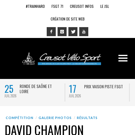
#TRAINHARD
FSGT 71
CREUSOT INFOS
LE JSL
CRÉATION DE SITE WEB
25
17
RONDE DE SAÔNE ET
PRIX VAISON PISTE FSGT
LOIRE
JUIL 2026
JUIL 2026
J
COMPÉTITION
GALERIE PHOTOS
RÉSULTATS
DAVID CHAMPION