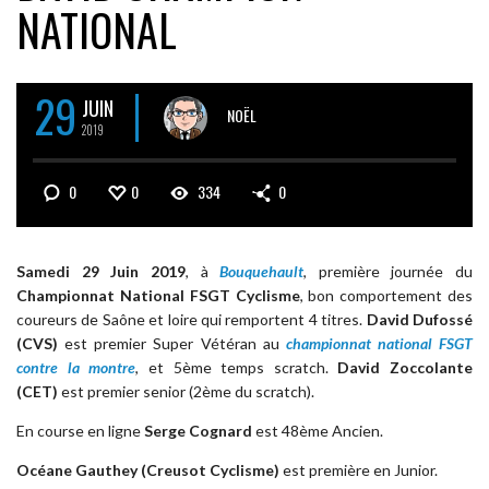
NATIONAL
29
JUIN
NOËL
2019
0
0
334
0
Samedi 29 Juin 2019
, à
Bouquehault
, première journée du
Championnat National FSGT Cyclisme
, bon comportement des
coureurs de Saône et loire qui remportent 4 titres.
David Dufossé
(CVS)
est premier Super Vétéran au
championnat national FSGT
contre la montre
, et 5ème temps scratch.
David Zoccolante
(CET)
est premier senior (2ème du scratch).
En course en ligne
Serge Cognard
est 48ème Ancien.
Océane Gauthey (Creusot Cyclisme)
est première en Junior.