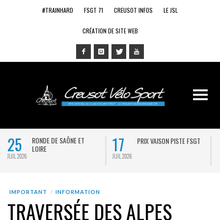
#TRAINHARD
FSGT 71
CREUSOT INFOS
LE JSL
CRÉATION DE SITE WEB
25
17
RONDE DE SAÔNE ET
PRIX VAISON PISTE FSGT
LOIRE
JUIL 2026
JUIL 2026
J
IMPORTANT
INFORMATION
TRAVERSÉE DES ALPES