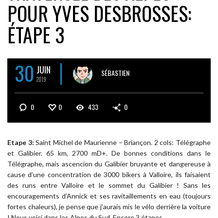
POUR YVES DESBROSSES:
ÉTAPE 3
30
JUIN
SÉBASTIEN
2019
0
0
433
0
Etape 3:
Saint Michel de Maurienne – Briançon. 2 cols: Télégraphe
et Galibier. 65 km, 2700 mD+. De bonnes conditions dans le
Télégraphe, mais ascencion du Galibier bruyante et dangereuse à
cause d’une concentration de 3000 bikers à Valloire, ils faisaient
des runs entre Valloire et le sommet du Galibier ! Sans les
encouragements d’Annick et ses ravitaillements en eau (toujours
fortes chaleurs), je pense que j’aurais mis le vélo derrière la voiture
! Nous voici dans les Alpes du Sud. Encore 3 étapes.