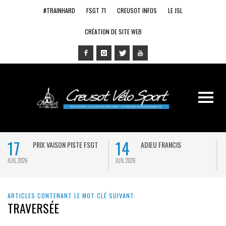
#TRAINHARD
FSGT 71
CREUSOT INFOS
LE JSL
CRÉATION DE SITE WEB
17
14
PRIX VAISON PISTE FSGT
ADIEU FRANCIS
JUIL 2026
JUIL 2026
J
ARTICLES CONTENANT LE MOT CLÉ SUIVANT:
TRAVERSÉE