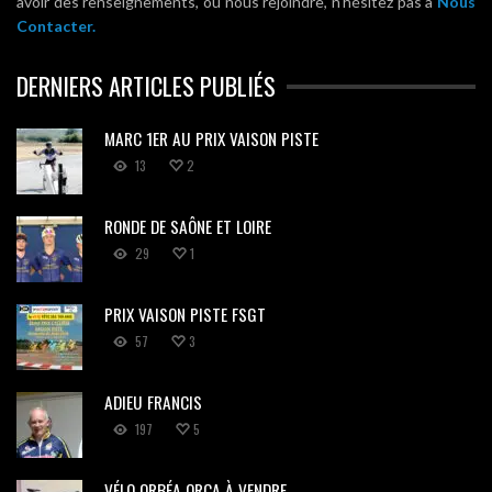
avoir des renseignements, ou nous rejoindre, n'hésitez pas à
Nous
Contacter.
DERNIERS ARTICLES PUBLIÉS
MARC 1ER AU PRIX VAISON PISTE
13
2
RONDE DE SAÔNE ET LOIRE
29
1
PRIX VAISON PISTE FSGT
57
3
ADIEU FRANCIS
197
5
VÉLO ORBÉA ORCA À VENDRE