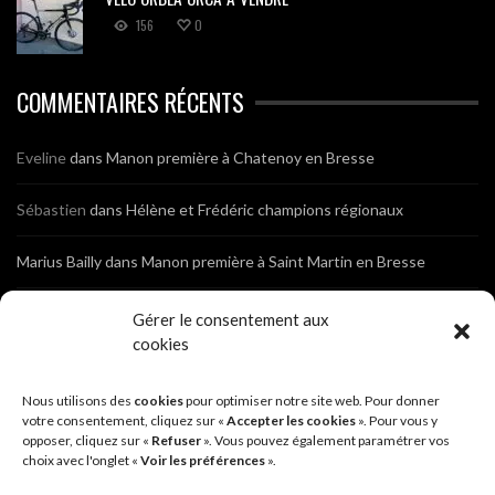
156
0
COMMENTAIRES RÉCENTS
Eveline
dans
Manon première à Chatenoy en Bresse
Sébastien
dans
Hélène et Frédéric champions régionaux
Marius Bailly
dans
Manon première à Saint Martin en Bresse
Jean Marc Gautheron
dans
Photos de l’Assemblée Générale du
Gérer le consentement aux
Club
cookies
Tony
dans
Photos de l’Assemblée Générale du Club
Nous utilisons des
cookies
pour optimiser notre site web. Pour donner
votre consentement, cliquez sur «
Accepter les cookies
». Pour vous y
Sébastien
opposer, cliquez sur «
dans
Cyclocross de Brochon (21)
Refuser
». Vous pouvez également paramétrer vos
choix avec l'onglet «
Voir les préférences
».
Breniaux
dans
Cyclocross de Brochon (21)