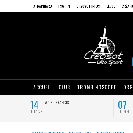
#TRAINHARD
FSGT 71
CREUSOT INFOS
LE JSL
CRÉATI
ACCUEIL
CLUB
TROMBINOSCOPE
ORG
14
07
ADIEU FRANCIS
JUIL 2026
JUIL 2026