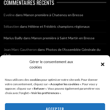
COMMENTAIRES RÉCENTS
Eveline
dans
Manon première à Chatenoy en Bresse
Sébastien
dans
Hélène et Frédéric champions régionaux
Marius Bailly
dans
Manon première à Saint Martin en Bresse
Jean Marc Gautheron
dans
Photos de l’Assemblée Générale du
Club
Gérer le consentement aux
Tony
dans
Photos de l’Assemblée Générale du Club
cookies
Sébastien
dans
Cyclocross de Brochon (21)
Nous utilisons des
cookies
pour optimiser notre site web. Pour donner
votre consentement, cliquez sur «
Accepter les cookies
». Pour vous y
opposer, cliquez sur «
Refuser
». Vous pouvez également paramétrer vos
Breniaux
dans
Cyclocross de Brochon (21)
choix avec l'onglet «
Voir les préférences
».
Anonyme
dans
Diététique Nutrition 71 – Cécile Guyon Robert
ACCEPTER