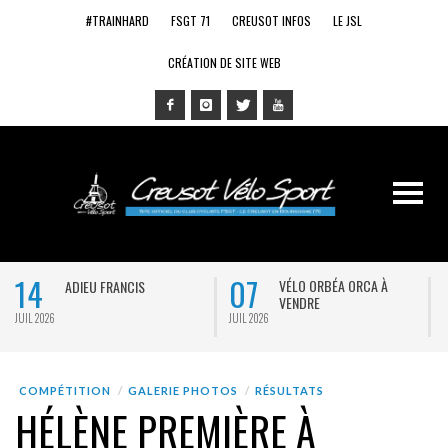
#TRAINHARD
FSGT 71
CREUSOT INFOS
LE JSL
CRÉATION DE SITE WEB
14
07
VÉLO ORBÉA ORCA À
ADIEU FRANCIS
VENDRE
JUIL 2026
JUIL 2026
J
COMPÉTITION
GALERIE PHOTOS
RÉSULTATS
HÉLÈNE PREMIÈRE À