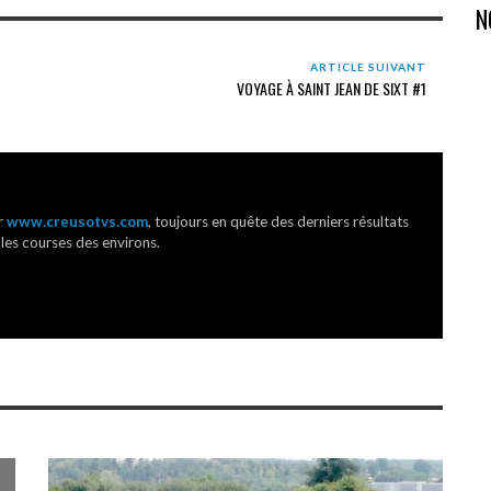
N
ARTICLE SUIVANT
VOYAGE À SAINT JEAN DE SIXT #1
r
www.creusotvs.com
, toujours en quête des derniers résultats
 les courses des environs.