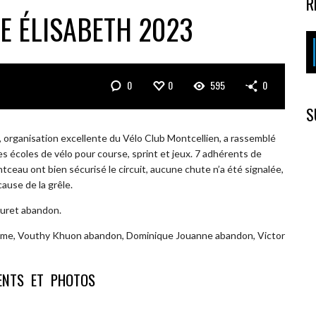
R
TE ÉLISABETH 2023
0
0
595
0
S
h, organisation excellente du Vélo Club Montcellien, a rassemblé
es écoles de vélo pour course, sprint et jeux. 7 adhérents de
ceau ont bien sécurisé le circuit, aucune chute n’a été signalée,
cause de la grêle.
Huret abandon.
ème, Vouthy Khuon abandon, Dominique Jouanne abandon, Victor
ENTS ET PHOTOS