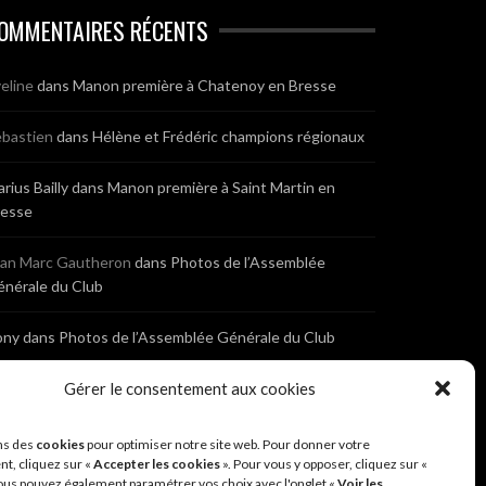
OMMENTAIRES RÉCENTS
eline
dans
Manon première à Chatenoy en Bresse
bastien
dans
Hélène et Frédéric champions régionaux
rius Bailly
dans
Manon première à Saint Martin en
resse
ean Marc Gautheron
dans
Photos de l’Assemblée
nérale du Club
ony
dans
Photos de l’Assemblée Générale du Club
bastien
dans
Cyclocross de Brochon (21)
Gérer le consentement aux cookies
eniaux
dans
Cyclocross de Brochon (21)
ns des
cookies
pour optimiser notre site web. Pour donner votre
t, cliquez sur «
Accepter les cookies
». Pour vous y opposer, cliquez sur «
ous pouvez également paramétrer vos choix avec l'onglet «
Voir les