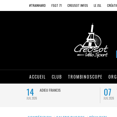
#TRAINHARD
FSGT 71
CREUSOT INFOS
LE JSL
CRÉATI
ACCUEIL
CLUB
TROMBINOSCOPE
ORG
14
07
ADIEU FRANCIS
JUIL 2026
JUIL 2026