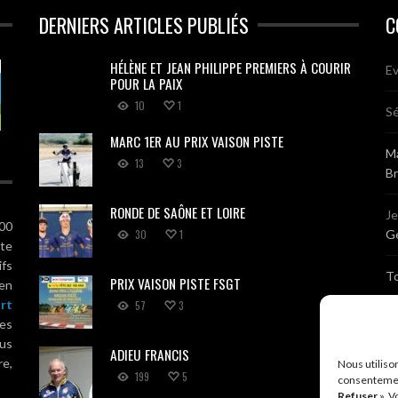
DERNIERS ARTICLES PUBLIÉS
C
HÉLÈNE ET JEAN PHILIPPE PREMIERS À COURIR
Ev
POUR LA PAIX
10
1
Sé
MARC 1ER AU PRIX VAISON PISTE
Ma
13
3
B
RONDE DE SAÔNE ET LOIRE
J
100
30
1
Gé
ute
ifs
T
PRIX VAISON PISTE FSGT
 en
rt
57
3
Sé
es
us
ADIEU FRANCIS
Br
re,
Nous utiliso
199
5
consentemen
Refuser
». V