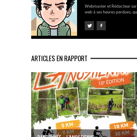
Webmaster et Rédacteur su
web à ses heures perdues, qui
ARTICLES EN RAPPORT