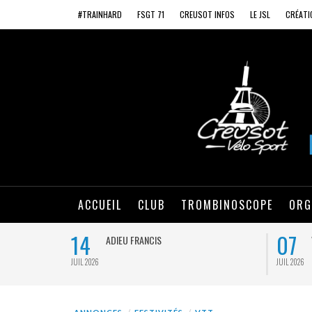
#TRAINHARD
FSGT 71
CREUSOT INFOS
LE JSL
CRÉATI
ACCUEIL
CLUB
TROMBINOSCOPE
ORG
14
07
ADIEU FRANCIS
JUIL 2026
JUIL 2026