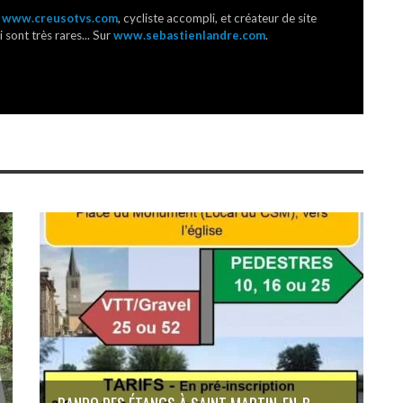
r
www.creusotvs.com
, cycliste accompli, et créateur de site
 sont très rares... Sur
www.sebastienlandre.com
.