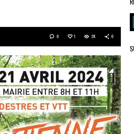
R
0
1
2K
0
S