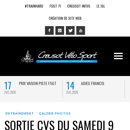
#TRAINHARD
FSGT 71
CREUSOT INFOS
LE JSL
CRÉATION DE SITE WEB
17
14
PRIX VAISON PISTE FSGT
ADIEU FRANCIS
JUIL 2026
JUIL 2026
J
ENTRAÎNEMENT
GALERIE PHOTOS
SORTIE CVS DU SAMEDI 9