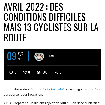
AVRIL 2022 : DES
CONDITIONS DIFFICILES
MAIS 13 CYCLISTES SUR LA
ROUTE
09
AVR
JEAN LUC
2022
0
0
503
0
Informations données par
Jacky Berthelot
, accompagnateur du jour
et reporter pour l’occasion.
« 10 au départ et 3 nous ont rejoint en route. Bien rincé sur la fin du